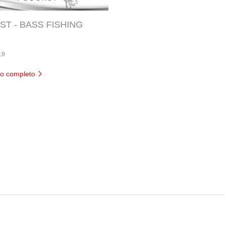
T - BASS FISHING
19
ulo completo