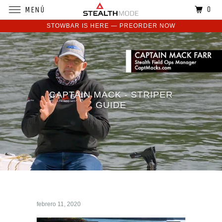
0
MENÚ
STOWBAR IS HERE — PREORDER NOW
CAPTAIN MACK - STRIPER
GUIDE
febrero 11, 2020